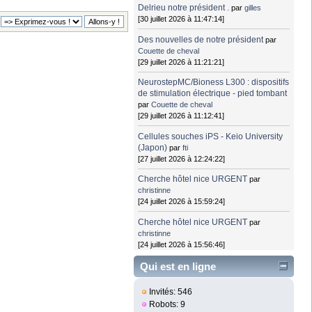
Delrieu notre président .
par
gilles
[30 juillet 2026 à 11:47:14]
Des nouvelles de notre président
par
Couette de cheval
[29 juillet 2026 à 11:21:21]
NeurostepMC/Bioness L300 : dispositifs
de stimulation électrique - pied tombant
par
Couette de cheval
[29 juillet 2026 à 11:12:41]
Cellules souches iPS - Keio University
(Japon)
par
fti
[27 juillet 2026 à 12:24:22]
Cherche hôtel nice URGENT
par
christinne
[24 juillet 2026 à 15:59:24]
Cherche hôtel nice URGENT
par
christinne
[24 juillet 2026 à 15:56:46]
Qui est en ligne
Invités: 546
Robots: 9