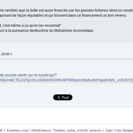
me semble) que la dette est aussi financée par les grandes fortunes (dont on voudrai
posant de façon équitable) et qui trouvent dans ce financement un bon revenu.
t, c'est même à ça qu'on les reconnait"
 face à la puissance destructrice du libéralisme économique.
:26:00 »
rite-sociale-alerte-sur-le-handicap/?
xMABicmlkETEyS25jU2hLbGtiNlVEN0R6AR5600pAUWqKxiiEFGpa9nN5i_cARZVV
NE
»
Exprimez-vous !
(Modérateurs:
TDelrieu
,
sylvia
,
chris26
,
anneso
) »
Sujet:
Futur Budget 