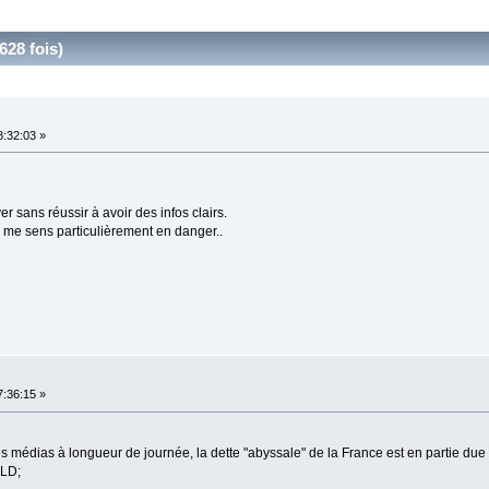
628 fois)
8:32:03 »
ver sans réussir à avoir des infos clairs.
je me sens particulièrement en danger..
7:36:15 »
es médias à longueur de journée, la dette "abyssale" de la France est en partie due
ALD;