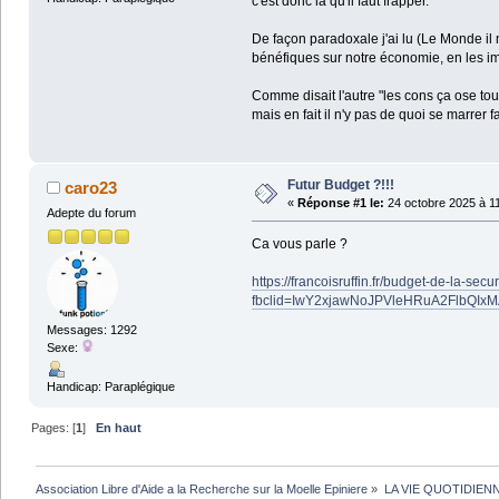
c'est donc là qu'il faut frapper.
De façon paradoxale j'ai lu (Le Monde il 
bénéfiques sur notre économie, en les im
Comme disait l'autre "les cons ça ose tou
mais en fait il n'y pas de quoi se marrer
Futur Budget ?!!!
caro23
«
Réponse #1 le:
24 octobre 2025 à 11
Adepte du forum
Ca vous parle ?
https://francoisruffin.fr/budget-de-la-secu
fbclid=IwY2xjawNoJPVleHRuA2FlbQI
Messages: 1292
Sexe:
Handicap: Paraplégique
Pages: [
1
]
En haut
Association Libre d'Aide a la Recherche sur la Moelle Epiniere
»
LA VIE QUOTIDIEN