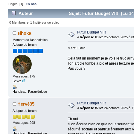
Pages: [
1
]
En bas
Auteur
Sujet: Futur Budget ?!!! (Lu 14
0 Membres et 1 Invité sur ce sujet
Futur Budget ?!!!
slhoka
«
Réponse #3 le:
25 octobre 2025 à 0
Membre de l'association
Adepte du forum
Merci Caro
Cela fait un moment je je vois le truc arri
Ton article tombe à pic et après lecture 
Pas vous ?
Messages: 175
Sexe:
Handicap: Paraplégique
Futur Budget ?!!!
Hervé35
«
Réponse #2 le:
24 octobre 2025 à 1
Adepte du forum
Eh oui...
Messages: 298
si on écoute bien ce que nous serinent l
sécurité sociale et particulièrement aux 
Handicap: Paraplégique