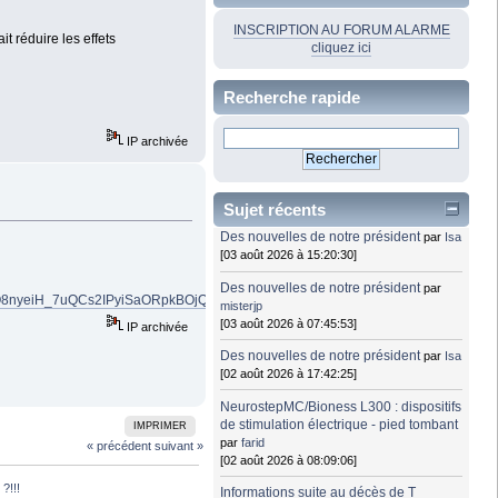
INSCRIPTION AU FORUM ALARME
t réduire les effets
cliquez ici
Recherche rapide
IP archivée
Sujet récents
Des nouvelles de notre président
par
Isa
[03 août 2026 à 15:20:30]
Des nouvelles de notre président
par
Q8nyeiH_7uQCs2IPyiSaORpkBOjQaQ_aem_Qq4z81Ogla8Kwb0tqQjbag
misterjp
[03 août 2026 à 07:45:53]
IP archivée
Des nouvelles de notre président
par
Isa
[02 août 2026 à 17:42:25]
NeurostepMC/Bioness L300 : dispositifs
de stimulation électrique - pied tombant
IMPRIMER
par
farid
« précédent
suivant »
[02 août 2026 à 08:09:06]
?!!!
Informations suite au décès de T