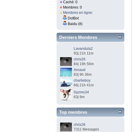
Caché: 0
Membres: 0
Membres en ligne
:
DotBot
Baidu (8)
Derniers Membres
Lavandula2
93j 21h 11m
chris26
84j 19h 56m
Arnaud
83j 9h 36m
charlieboy
66j 21h 41m
Gyzmo34
63j 9m
Top membres
chris26
7311 Messages