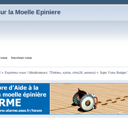
ur la Moelle Epiniere
z-vous
Inscrivez-vous
E
»
Exprimez-vous !
(Modérateurs:
TDelrieu
,
sylvia
,
chris26
,
anneso
) »
Sujet:
Futur Budget ?