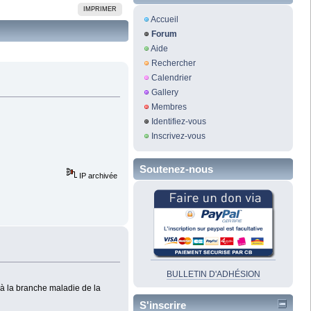
IMPRIMER
Accueil
Forum
Aide
Rechercher
Calendrier
Gallery
Membres
Identifiez-vous
Inscrivez-vous
Soutenez-nous
IP archivée
BULLETIN D'ADHÉSION
 à la branche maladie de la
S'inscrire