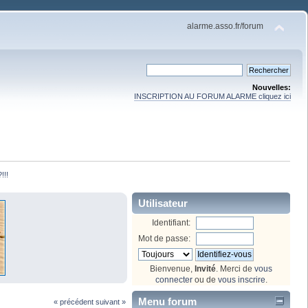
alarme.asso.fr/forum
Nouvelles:
INSCRIPTION AU FORUM ALARME cliquez ici
!!!
Utilisateur
Identifiant:
Mot de passe:
Bienvenue,
Invité
. Merci de
vous
connecter
ou de
vous inscrire
.
Menu forum
« précédent
suivant »