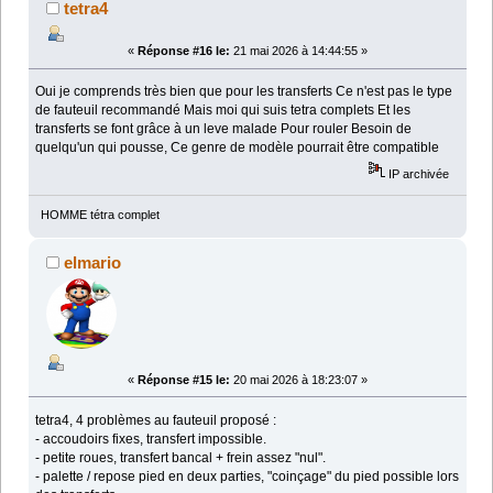
tetra4
«
Réponse #16 le:
21 mai 2026 à 14:44:55 »
Oui je comprends très bien que pour les transferts Ce n'est pas le type
de fauteuil recommandé Mais moi qui suis tetra complets Et les
transferts se font grâce à un leve malade Pour rouler Besoin de
quelqu'un qui pousse, Ce genre de modèle pourrait être compatible
IP archivée
HOMME tétra complet
elmario
«
Réponse #15 le:
20 mai 2026 à 18:23:07 »
tetra4, 4 problèmes au fauteuil proposé :
- accoudoirs fixes, transfert impossible.
- petite roues, transfert bancal + frein assez "nul".
- palette / repose pied en deux parties, "coinçage" du pied possible lors