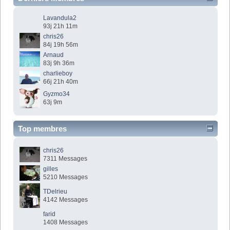
Lavandula2
93j 21h 11m
chris26
84j 19h 56m
Arnaud
83j 9h 36m
charlieboy
66j 21h 40m
Gyzmo34
63j 9m
Top membres
chris26
7311 Messages
gilles
5210 Messages
TDelrieu
4142 Messages
farid
1408 Messages