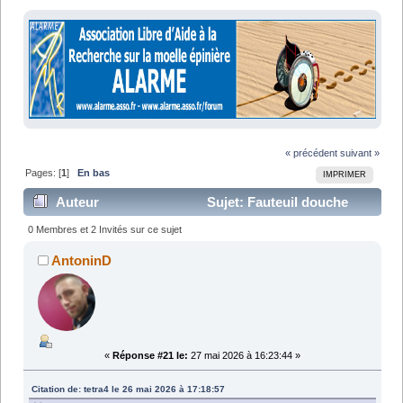
« précédent
suivant »
Pages: [
1
]
En bas
IMPRIMER
Auteur
Sujet: Fauteuil douche
"normal" hors de stock/prix ? (Lu 51537 fois)
0 Membres et 2 Invités sur ce sujet
AntoninD
«
Réponse #21 le:
27 mai 2026 à 16:23:44 »
Citation de: tetra4 le 26 mai 2026 à 17:18:57