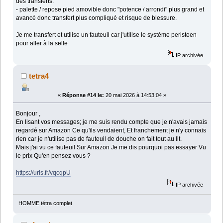
des transferts.
- palette / repose pied amovible donc "potence / arrondi" plus grand et
avancé donc transfert plus compliqué et risque de blessure.
Je me transfert et utilise un fauteuil car j'utilise le système peristeen
pour aller à la selle
IP archivée
tetra4
«
Réponse #14 le:
20 mai 2026 à 14:53:04 »
Bonjour ,
En lisant vos messages; je me suis rendu compte que je n'avais jamais
regardé sur Amazon Ce qu'ils vendaient, Et franchement je n'y connais
rien car je n'utilise pas de fauteuil de douche on fait tout au lit.
Mais j'ai vu ce fauteuil Sur Amazon Je me dis pourquoi pas essayer Vu
le prix Qu'en pensez vous ?
https://urls.fr/vqcqpU
IP archivée
HOMME tétra complet