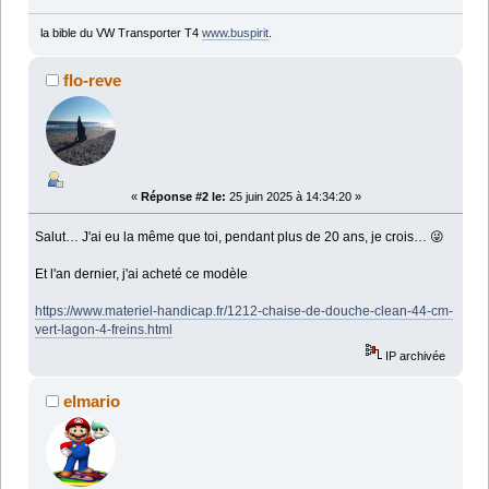
la bible du VW Transporter T4
www.buspirit
.
flo-reve
«
Réponse #2 le:
25 juin 2025 à 14:34:20 »
Salut… J'ai eu la même que toi, pendant plus de 20 ans, je crois… 😜
Et l'an dernier, j'ai acheté ce modèle
https://www.materiel-handicap.fr/1212-chaise-de-douche-clean-44-cm-
vert-lagon-4-freins.html
IP archivée
elmario