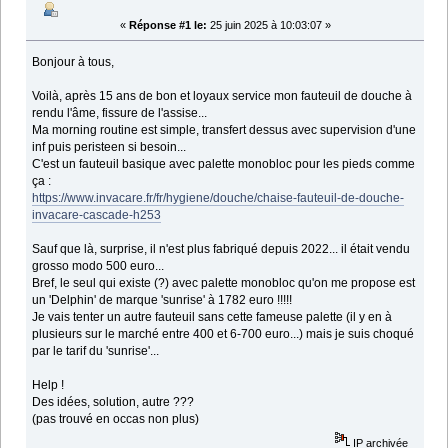
«
Réponse #1 le:
25 juin 2025 à 10:03:07 »
Bonjour à tous,
Voilà, après 15 ans de bon et loyaux service mon fauteuil de douche à
rendu l'âme, fissure de l'assise...
Ma morning routine est simple, transfert dessus avec supervision d'une
inf puis peristeen si besoin...
C'est un fauteuil basique avec palette monobloc pour les pieds comme
ça :
https://www.invacare.fr/fr/hygiene/douche/chaise-fauteuil-de-douche-
invacare-cascade-h253
Sauf que là, surprise, il n'est plus fabriqué depuis 2022... il était vendu
grosso modo 500 euro...
Bref, le seul qui existe (?) avec palette monobloc qu'on me propose est
un 'Delphin' de marque 'sunrise' à 1782 euro !!!!!
Je vais tenter un autre fauteuil sans cette fameuse palette (il y en à
plusieurs sur le marché entre 400 et 6-700 euro...) mais je suis choqué
par le tarif du 'sunrise'...
Help !
Des idées, solution, autre ???
(pas trouvé en occas non plus)
IP archivée