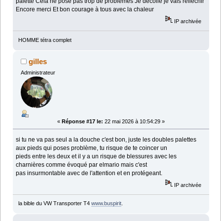
palette Cela ne pose pas trop de problèmes Je décolle je vais réfléchir
Encore merci Et bon courage à tous avec la chaleur
IP archivée
HOMME tétra complet
gilles
Administrateur
«
Réponse #17 le:
22 mai 2026 à 10:54:29 »
si tu ne va pas seul a la douche c'est bon, juste les doubles palettes
aux pieds qui poses problème, tu risque de te coincer un
pieds entre les deux et il y a un risque de blessures avec les
charnières comme évoqué par elmario mais c'est
pas insurmontable avec de l'attention et en protégeant.
IP archivée
la bible du VW Transporter T4
www.buspirit
.