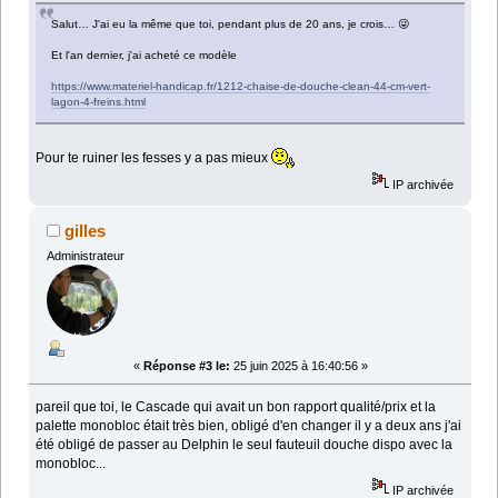
Salut… J'ai eu la même que toi, pendant plus de 20 ans, je crois… 😜
Et l'an dernier, j'ai acheté ce modèle
https://www.materiel-handicap.fr/1212-chaise-de-douche-clean-44-cm-vert-
lagon-4-freins.html
Pour te ruiner les fesses y a pas mieux
IP archivée
gilles
Administrateur
«
Réponse #3 le:
25 juin 2025 à 16:40:56 »
pareil que toi, le Cascade qui avait un bon rapport qualité/prix et la
palette monobloc était très bien, obligé d'en changer il y a deux ans j'ai
été obligé de passer au Delphin le seul fauteuil douche dispo avec la
monobloc...
IP archivée