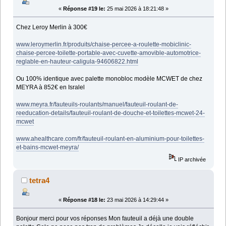
«
Réponse #19 le:
25 mai 2026 à 18:21:48 »
Chez Leroy Merlin à 300€
www.leroymerlin.fr/produits/chaise-percee-a-roulette-mobiclinic-
chaise-percee-toilette-portable-avec-cuvette-amovible-automotrice-
reglable-en-hauteur-caligula-94606822.html
Ou 100% identique avec palette monobloc modèle MCWET de chez
MEYRA à 852€ en Isralel
www.meyra.fr/fauteuils-roulants/manuel/fauteuil-roulant-de-
reeducation-details/fauteuil-roulant-de-douche-et-toilettes-mcwet-24-
mcwet
www.ahealthcare.com/fr/fauteuil-roulant-en-aluminium-pour-toilettes-
et-bains-mcwet-meyra/
IP archivée
tetra4
«
Réponse #18 le:
23 mai 2026 à 14:29:44 »
Bonjour merci pour vos réponses Mon fauteuil a déjà une double