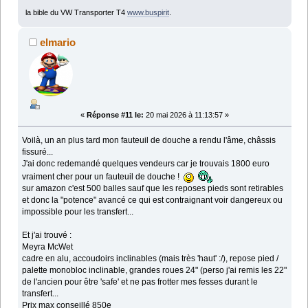
la bible du VW Transporter T4
www.buspirit
.
elmario
«
Réponse #11 le:
20 mai 2026 à 11:13:57 »
Voilà, un an plus tard mon fauteuil de douche a rendu l'âme, châssis
fissuré...
J'ai donc redemandé quelques vendeurs car je trouvais 1800 euro
vraiment cher pour un fauteuil de douche !
sur amazon c'est 500 balles sauf que les reposes pieds sont retirables
et donc la "potence" avancé ce qui est contraignant voir dangereux ou
impossible pour les transfert...
Et j'ai trouvé :
Meyra McWet
cadre en alu, accoudoirs inclinables (mais très 'haut' :/), repose pied /
palette monobloc inclinable, grandes roues 24" (perso j'ai remis les 22"
de l'ancien pour être 'safe' et ne pas frotter mes fesses durant le
transfert...
Prix max conseillé 850e