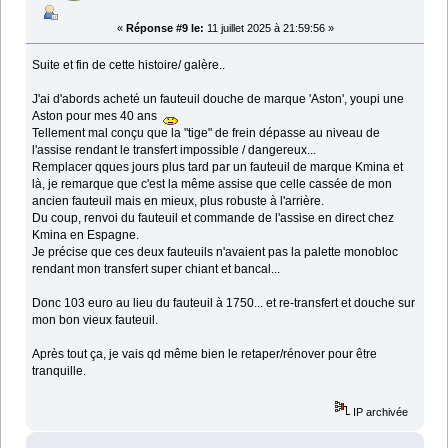
«
Réponse #9 le:
11 juillet 2025 à 21:59:56 »
Suite et fin de cette histoire/ galère..
J'ai d'abords acheté un fauteuil douche de marque 'Aston', youpi une
Aston pour mes 40 ans
Tellement mal conçu que la "tige" de frein dépasse au niveau de
l'assise rendant le transfert impossible / dangereux...
Remplacer qques jours plus tard par un fauteuil de marque Kmina et
là, je remarque que c'est la même assise que celle cassée de mon
ancien fauteuil mais en mieux, plus robuste à l'arrière.
Du coup, renvoi du fauteuil et commande de l'assise en direct chez
Kmina en Espagne.
Je précise que ces deux fauteuils n'avaient pas la palette monobloc
rendant mon transfert super chiant et bancal...
Donc 103 euro au lieu du fauteuil à 1750... et re-transfert et douche sur
mon bon vieux fauteuil.
Après tout ça, je vais qd même bien le retaper/rénover pour être
tranquille.
IP archivée