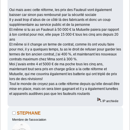
Oui mais avec cette réforme, les prix des Fauteuil vont également
baisser car sinon pas remboursé par la sécurité sociale
Il y avait trop d’abus de ce côté là des fabricants et donc un coup
supplémentaire au service public et de la personne
Et même si tu as un Fauteuil à 50 000 € la Mutuelle paiera par rapport
à ton contrat pour moi, elle paye 15 000 € tous les cinq ans depuis 20
ans
Et même si il change un terme de contrat, comme ils ont voulu faire
pour moi, il y a quelques temps, tu as le droit de refuser pour garder les
termes de ton ancien contrat, j’ai 400 %, et maintenant les nouveaux
contrats maximum chez Mma sont à 300 %.
Moi j’avais entre 4 et 5000 € de ma poche tous les cinq ans,
maintenant tout sera pris en charge grâce a la cette réforme et
Mutuelle, qui me couvrira également les batterie qui ont triplé de prix
lors de des révisions!
Tout le monde de croyez pas a cette réforme depuis qu’elle devait être
mise en place, mais on sera bien gagnant et il y a également lunettes
et appareils auditives pas que les fauteuils roulants
IP archivée
STEPHANE
Membre de l'association