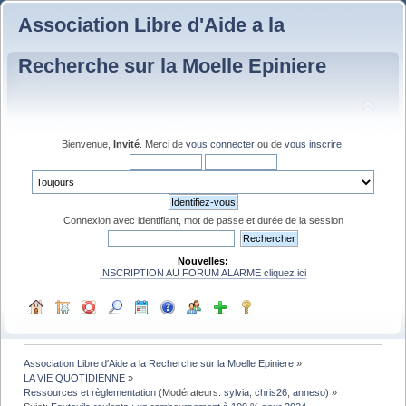
Association Libre d'Aide a la
Recherche sur la Moelle Epiniere
Bienvenue,
Invité
. Merci de
vous connecter
ou de
vous inscrire
.
Connexion avec identifiant, mot de passe et durée de la session
Nouvelles:
INSCRIPTION AU FORUM ALARME cliquez ici
Association Libre d'Aide a la Recherche sur la Moelle Epiniere
»
LA VIE QUOTIDIENNE
»
Ressources et règlementation
(Modérateurs:
sylvia
,
chris26
,
anneso
) »