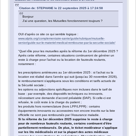
Citation de: STEPHANE le 22 septembre 2025 à 17:24:58
Bonjour
J'ai une question, les Mutuelles fonctionneront toujours ?
OUI d'après ce site ce qui semble logique :
www.alptis.org/complementaire-sante/guide/rubrique/mutuelle-
senior/guide-sur-le-materiel-medical-rembourse-par-la-securite-sociale/
"Quel rôle pour les mutuelles après la réforme du 1er décembre 2025 ?
Après cette réforme, certaines situations continueront de générer un
reste à charge pour l’achat ou la location de fauteuils roulants,
notamment :
les prescriptions antérieures au 1er décembre 2025 : si l’achat ou la
location est réalisé dans l’année qui suit (jusqu’au 30 novembre 2026),
le remboursement s’appliquera sous les conditions et tarifs actuels de
la Sécurité sociale ;
les options ou adjonctions spécifiques non incluses dans le tarif de
base : par exemple, des dispositifs techniques ou innovants,
nécessitant une demande d’accord préalable (DAP). Si celle-ci est
refusée, le coût reste à la charge du patient ;
les produits hors nomenclature (hors LPP/LPPR) : certains
équipements innovants ou accessoires non encore inscrits sur la liste
officielle ne sont pas remboursés par l’Assurance maladie.
Si la réforme du 1er décembre 2025 supprime le reste à charge
pour de nombreux fauteuils roulants, certains continuent d’être
partiellement remboursés. De plus, le ticket modérateur s’applique
sur les lits médicalisés et sur la plupart des actes médicaux