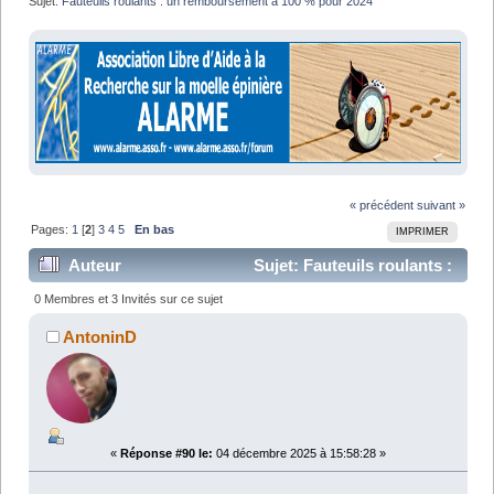
Sujet:
Fauteuils roulants : un remboursement à 100 % pour 2024
« précédent
suivant »
Pages:
1
[
2
]
3
4
5
En bas
IMPRIMER
Auteur
Sujet: Fauteuils roulants :
un remboursement à 100 % pour 2024 (Lu 244866
0 Membres et 3 Invités sur ce sujet
fois)
AntoninD
«
Réponse #90 le:
04 décembre 2025 à 15:58:28 »