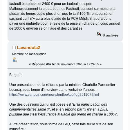
fauteuil électrique et 2400 € pour un fauteuil de sport
Malheureusement la plupart de nos Fauteuil, qui sont sur mesure la
plupart du temps coûte plus cher, que le tarif 100 % remboursé, en
sachant qu’il n’y aura plus d’aide de la PCH Mdph, il faudra donc
payer une mutuelle pour le reste de la prise en charge un coup annuel
de 1000 € environ selon l’âge et des garanties
IP archivée
Lavandula2
Membre de l'association
«
Réponse #67 le:
09 novembre 2025 à 17:24:55 »
Bonjour,
Une présentation de la réforme par la ministre Charlotte Parmentier-
Lecocq, sous forme d'interview par le webzine Yanous :
https://www.yanous.com/news/topflop/topflop251107.html
Une des questions qui lui est posée est "
Et la participation des
complémentaires santé ?
", et elle y répond par "
Il n’y en a plus,
puisque que c’est l’Assurance Maladie qui prend en charge à 100%
".
Autre présentation, sous forme de FAQ, cette fois sur le site de son
ministère :