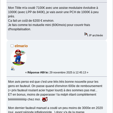
Mon Tilite m'a couté 7100€ avec une assise modulaire évolutive à
1000€ (avec LPP de 840€), je vais avoir une PCH de 1000€ à peu
près.
Ca fait un coût de 6200 € environ.
Je fais comme toi mutuelle mini (60€/mois) pour couvrir frais
d'hospitalisation.
IP archivée
elmario
«
Réponse #69 le:
29 novembre 2025 à 12:45:13 »
Mon avis perso est que c'est une très très bonne nouvelle pour les
gens en fauteuil. On passe quand d'environ 600e de remboursement
(= prix fauteuil roulant acier hyper lourd) à des sommes pas mal...
ET en bonus, moins de paperasse ! la mdph étant complètement
biiiiiiiiiiiiiiiiiiiip chez moi.
Mon dernier fauteuil manuel a couté un peu moins de 3000e en 2020
(oui, avant période inflationniste...) donc y'a de la marge...