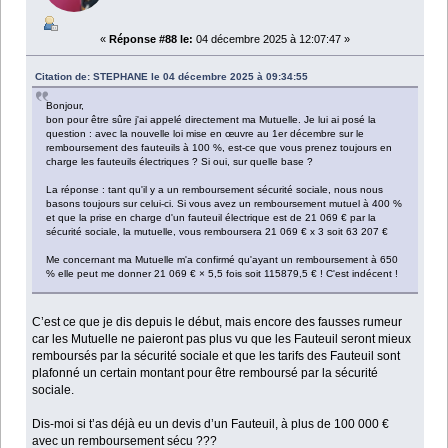
«
Réponse #88 le:
04 décembre 2025 à 12:07:47 »
Citation de: STEPHANE le 04 décembre 2025 à 09:34:55
Bonjour,
bon pour être sûre j'ai appelé directement ma Mutuelle. Je lui ai posé la
question : avec la nouvelle loi mise en œuvre au 1er décembre sur le
remboursement des fauteuils à 100 %, est-ce que vous prenez toujours en
charge les fauteuils électriques ? Si oui, sur quelle base ?
La réponse : tant qu'il y a un remboursement sécurité sociale, nous nous
basons toujours sur celui-ci. Si vous avez un remboursement mutuel à 400 %
et que la prise en charge d'un fauteuil électrique est de 21 069 € par la
sécurité sociale, la mutuelle, vous remboursera 21 069 € x 3 soit 63 207 €
Me concernant ma Mutuelle m'a confirmé qu'ayant un remboursement à 650
% elle peut me donner 21 069 € × 5,5 fois soit 115879,5 € ! C'est indécent !
C’est ce que je dis depuis le début, mais encore des fausses rumeur
car les Mutuelle ne paieront pas plus vu que les Fauteuil seront mieux
remboursés par la sécurité sociale et que les tarifs des Fauteuil sont
plafonné un certain montant pour être remboursé par la sécurité
sociale.
Dis-moi si t’as déjà eu un devis d’un Fauteuil, à plus de 100 000 €
avec un remboursement sécu ???