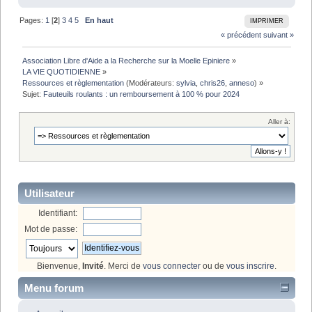
Pages:
1
[
2
]
3
4
5
En haut
IMPRIMER
« précédent
suivant »
Association Libre d'Aide a la Recherche sur la Moelle Epiniere
»
LA VIE QUOTIDIENNE
»
Ressources et règlementation
(Modérateurs:
sylvia
,
chris26
,
anneso
) »
Sujet:
Fauteuils roulants : un remboursement à 100 % pour 2024
Aller à:
Utilisateur
Identifiant:
Mot de passe:
Bienvenue,
Invité
. Merci de
vous connecter
ou de
vous inscrire
.
Menu forum