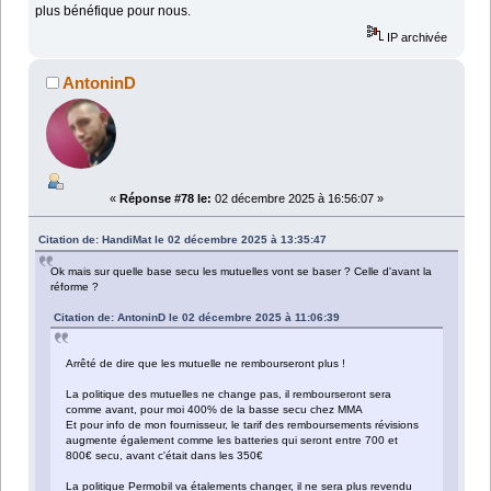
plus bénéfique pour nous.
IP archivée
AntoninD
«
Réponse #78 le:
02 décembre 2025 à 16:56:07 »
Citation de: HandiMat le 02 décembre 2025 à 13:35:47
Ok mais sur quelle base secu les mutuelles vont se baser ? Celle d'avant la
réforme ?
Citation de: AntoninD le 02 décembre 2025 à 11:06:39
Arrêté de dire que les mutuelle ne rembourseront plus !
La politique des mutuelles ne change pas, il rembourseront sera
comme avant, pour moi 400% de la basse secu chez MMA
Et pour info de mon fournisseur, le tarif des remboursements révisions
augmente également comme les batteries qui seront entre 700 et
800€ secu, avant c'était dans les 350€
La politique Permobil va étalements changer, il ne sera plus revendu