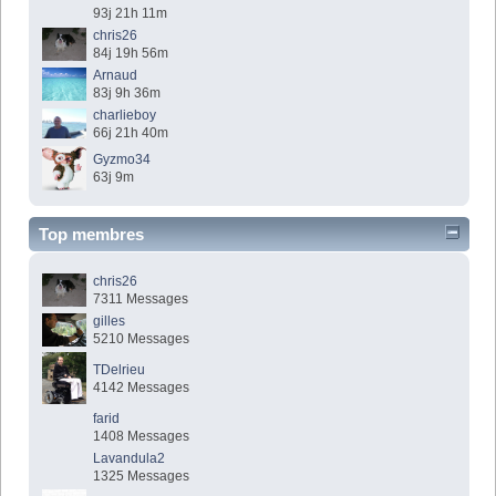
93j 21h 11m
chris26
84j 19h 56m
Arnaud
83j 9h 36m
charlieboy
66j 21h 40m
Gyzmo34
63j 9m
Top membres
chris26
7311 Messages
gilles
5210 Messages
TDelrieu
4142 Messages
farid
1408 Messages
Lavandula2
1325 Messages