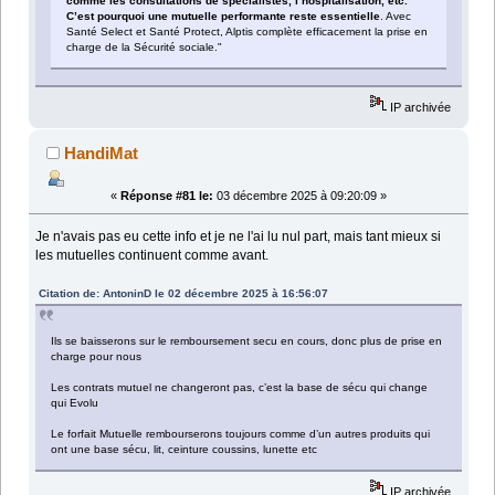
comme les consultations de spécialistes, l’hospitalisation, etc.
C’est pourquoi une mutuelle performante reste essentielle
. Avec
Santé Select et Santé Protect, Alptis complète efficacement la prise en
charge de la Sécurité sociale."
IP archivée
HandiMat
«
Réponse #81 le:
03 décembre 2025 à 09:20:09 »
Je n'avais pas eu cette info et je ne l'ai lu nul part, mais tant mieux si
les mutuelles continuent comme avant.
Citation de: AntoninD le 02 décembre 2025 à 16:56:07
Ils se baisserons sur le remboursement secu en cours, donc plus de prise en
charge pour nous
Les contrats mutuel ne changeront pas, c’est la base de sécu qui change
qui Evolu
Le forfait Mutuelle rembourserons toujours comme d’un autres produits qui
ont une base sécu, lit, ceinture coussins, lunette etc
IP archivée