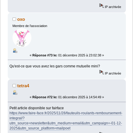
IP archivée
oxo
Membre de l'association
«
Réponse #73 le:
01 décembre 2025 à 23:02:38 »
Qu'est-ce que vous avez les gars comme mutuelle mini?
IP archivée
tetra4
«
Réponse #72 le:
01 décembre 2025 à 14:54:49 »
Petit article disponible sur fairface
https://www.faire-face.fr/2025/11/28/fauteuils-roulants-remboursement-
integral/?
utm_source=newsletter&utm_medium=email&utm_campaign=-01-12-
2025&utm_source_platform=mailpoet