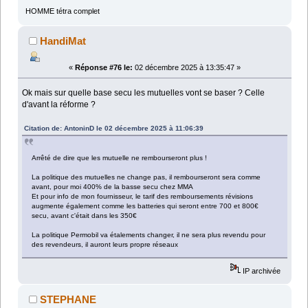
HOMME tétra complet
HandiMat
«
Réponse #76 le:
02 décembre 2025 à 13:35:47 »
Ok mais sur quelle base secu les mutuelles vont se baser ? Celle
d'avant la réforme ?
Citation de: AntoninD le 02 décembre 2025 à 11:06:39
Arrêté de dire que les mutuelle ne rembourseront plus !
La politique des mutuelles ne change pas, il rembourseront sera comme
avant, pour moi 400% de la basse secu chez MMA
Et pour info de mon fournisseur, le tarif des remboursements révisions
augmente également comme les batteries qui seront entre 700 et 800€
secu, avant c'était dans les 350€
La politique Permobil va étalements changer, il ne sera plus revendu pour
des revendeurs, il auront leurs propre réseaux
IP archivée
STEPHANE