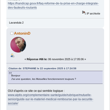
https://handicap.gouv.fr/faq-reforme-de-la-prise-en-charge-integrale-
des-fauteuils-roulants
IP archivée
Lavandula 2
AntoninD
«
Réponse #66 le:
06 novembre 2025 à 17:05:06 »
Citation de: STEPHANE le 22 septembre 2025 à 17:24:58
Bonjour
J'ai une question, les Mutuelles fonctionneront toujours ?
OUI d'après ce site ce qui semble logique :
www.alptis.org/complementaire-sante/guide/rubrique/mutuelle-
senior/guide-sur-le-materiel-medical-rembourse-par-la-securite-
sociale/