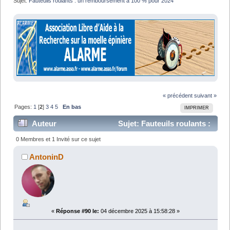
Sujet:
Fauteuils roulants : un remboursement à 100 % pour 2024
« précédent
suivant »
Pages:
1
[
2
]
3
4
5
En bas
IMPRIMER
Auteur
Sujet: Fauteuils roulants :
un remboursement à 100 % pour 2024 (Lu 245276
0 Membres et 1 Invité sur ce sujet
fois)
AntoninD
«
Réponse #90 le:
04 décembre 2025 à 15:58:28 »