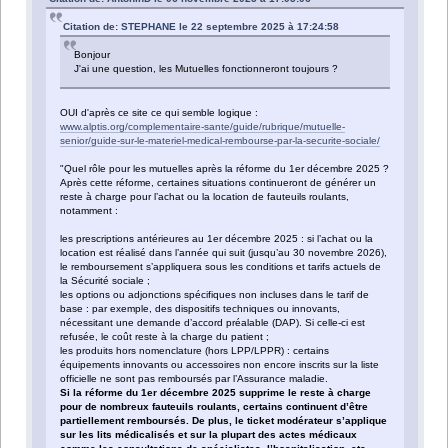
Citation de: STEPHANE le 22 septembre 2025 à 17:24:58
Bonjour
J'ai une question, les Mutuelles fonctionneront toujours ?
OUI d'après ce site ce qui semble logique :
www.alptis.org/complementaire-sante/guide/rubrique/mutuelle-
senior/guide-sur-le-materiel-medical-rembourse-par-la-securite-sociale/
"Quel rôle pour les mutuelles après la réforme du 1er décembre 2025 ?
Après cette réforme, certaines situations continueront de générer un
reste à charge pour l’achat ou la location de fauteuils roulants,
notamment :
les prescriptions antérieures au 1er décembre 2025 : si l’achat ou la
location est réalisé dans l’année qui suit (jusqu’au 30 novembre 2026),
le remboursement s’appliquera sous les conditions et tarifs actuels de
la Sécurité sociale ;
les options ou adjonctions spécifiques non incluses dans le tarif de
base : par exemple, des dispositifs techniques ou innovants,
nécessitant une demande d’accord préalable (DAP). Si celle-ci est
refusée, le coût reste à la charge du patient ;
les produits hors nomenclature (hors LPP/LPPR) : certains
équipements innovants ou accessoires non encore inscrits sur la liste
officielle ne sont pas remboursés par l’Assurance maladie.
Si la réforme du 1er décembre 2025 supprime le reste à charge
pour de nombreux fauteuils roulants, certains continuent d’être
partiellement remboursés. De plus, le ticket modérateur s’applique
sur les lits médicalisés et sur la plupart des actes médicaux