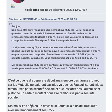
«
Réponse #88 le:
04 décembre 2025 à 12:07:47 »
Citation de: STEPHANE le 04 décembre 2025 à 09:34:55
Bonjour,
bon pour être sûre j'ai appelé directement ma Mutuelle. Je lui ai posé la
question : avec la nouvelle loi mise en œuvre au 1er décembre sur le
remboursement des fauteuils à 100 %, est-ce que vous prenez toujours en
charge les fauteuils électriques ? Si oui, sur quelle base ?
La réponse : tant qu'il y a un remboursement sécurité sociale, nous nous
basons toujours sur celui-ci. Si vous avez un remboursement mutuel à 400 %
et que la prise en charge d'un fauteuil électrique est de 21 069 € par la
sécurité sociale, la mutuelle, vous remboursera 21 069 € x 3 soit 63 207 €
Me concernant ma Mutuelle m'a confirmé qu'ayant un remboursement à 650
% elle peut me donner 21 069 € × 5,5 fois soit 115879,5 € ! C'est indécent !
C’est ce que je dis depuis le début, mais encore des fausses rumeur
car les Mutuelle ne paieront pas plus vu que les Fauteuil seront mieux
remboursés par la sécurité sociale et que les tarifs des Fauteuil sont
plafonné un certain montant pour être remboursé par la sécurité
sociale.
Dis-moi si t’as déjà eu un devis d’un Fauteuil, à plus de 100 000 €
avec un remboursement sécu ???