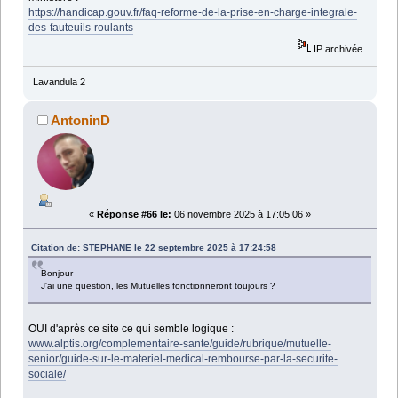
https://handicap.gouv.fr/faq-reforme-de-la-prise-en-charge-integrale-
des-fauteuils-roulants
IP archivée
Lavandula 2
AntoninD
«
Réponse #66 le:
06 novembre 2025 à 17:05:06 »
Citation de: STEPHANE le 22 septembre 2025 à 17:24:58
Bonjour
J'ai une question, les Mutuelles fonctionneront toujours ?
OUI d'après ce site ce qui semble logique :
www.alptis.org/complementaire-sante/guide/rubrique/mutuelle-
senior/guide-sur-le-materiel-medical-rembourse-par-la-securite-
sociale/