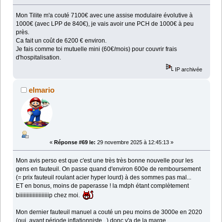
Mon Tilite m'a couté 7100€ avec une assise modulaire évolutive à
1000€ (avec LPP de 840€), je vais avoir une PCH de 1000€ à peu
près.
Ca fait un coût de 6200 € environ.
Je fais comme toi mutuelle mini (60€/mois) pour couvrir frais
d'hospitalisation.
IP archivée
elmario
«
Réponse #69 le:
29 novembre 2025 à 12:45:13 »
Mon avis perso est que c'est une très très bonne nouvelle pour les
gens en fauteuil. On passe quand d'environ 600e de remboursement
(= prix fauteuil roulant acier hyper lourd) à des sommes pas mal...
ET en bonus, moins de paperasse ! la mdph étant complètement
biiiiiiiiiiiiiiiiiiiip chez moi.
Mon dernier fauteuil manuel a couté un peu moins de 3000e en 2020
(oui, avant période inflationniste...) donc y'a de la marge...