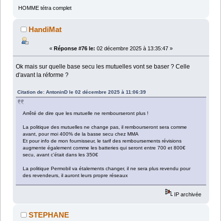
HOMME tétra complet
HandiMat
«
Réponse #76 le:
02 décembre 2025 à 13:35:47 »
Ok mais sur quelle base secu les mutuelles vont se baser ? Celle
d'avant la réforme ?
Citation de: AntoninD le 02 décembre 2025 à 11:06:39
Arrêté de dire que les mutuelle ne rembourseront plus !
La politique des mutuelles ne change pas, il rembourseront sera comme
avant, pour moi 400% de la basse secu chez MMA
Et pour info de mon fournisseur, le tarif des remboursements révisions
augmente également comme les batteries qui seront entre 700 et 800€
secu, avant c'était dans les 350€
La politique Permobil va étalements changer, il ne sera plus revendu pour
des revendeurs, il auront leurs propre réseaux
IP archivée
STEPHANE