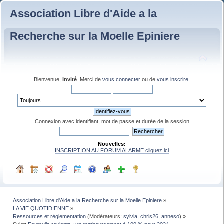
Association Libre d'Aide a la
Recherche sur la Moelle Epiniere
Bienvenue,
Invité
. Merci de
vous connecter
ou de
vous inscrire
.
Connexion avec identifiant, mot de passe et durée de la session
Nouvelles:
INSCRIPTION AU FORUM ALARME cliquez ici
Association Libre d'Aide a la Recherche sur la Moelle Epiniere
»
LA VIE QUOTIDIENNE
»
Ressources et règlementation
(Modérateurs:
sylvia
,
chris26
,
anneso
) »