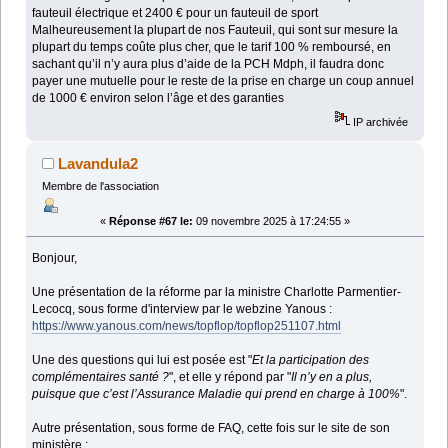
fauteuil électrique et 2400 € pour un fauteuil de sport
Malheureusement la plupart de nos Fauteuil, qui sont sur mesure la
plupart du temps coûte plus cher, que le tarif 100 % remboursé, en
sachant qu’il n’y aura plus d’aide de la PCH Mdph, il faudra donc
payer une mutuelle pour le reste de la prise en charge un coup annuel
de 1000 € environ selon l’âge et des garanties
IP archivée
Lavandula2
Membre de l'association
«
Réponse #67 le:
09 novembre 2025 à 17:24:55 »
Bonjour,
Une présentation de la réforme par la ministre Charlotte Parmentier-
Lecocq, sous forme d'interview par le webzine Yanous :
https://www.yanous.com/news/topflop/topflop251107.html
Une des questions qui lui est posée est "
Et la participation des
complémentaires santé ?
", et elle y répond par "
Il n’y en a plus,
puisque que c’est l’Assurance Maladie qui prend en charge à 100%
".
Autre présentation, sous forme de FAQ, cette fois sur le site de son
ministère :