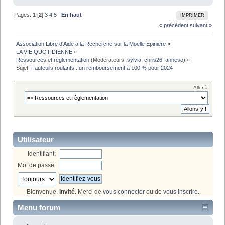
Pages:
1
[
2
]
3
4
5
En haut
IMPRIMER
« précédent
suivant »
Association Libre d'Aide a la Recherche sur la Moelle Epiniere
»
LA VIE QUOTIDIENNE
»
Ressources et règlementation
(Modérateurs:
sylvia
,
chris26
,
anneso
) »
Sujet:
Fauteuils roulants : un remboursement à 100 % pour 2024
Aller à:
Utilisateur
Identifiant:
Mot de passe:
Bienvenue,
Invité
. Merci de
vous connecter
ou de
vous inscrire
.
Menu forum