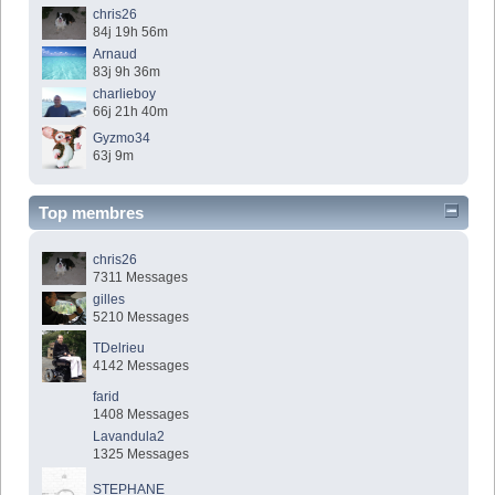
chris26
84j 19h 56m
Arnaud
83j 9h 36m
charlieboy
66j 21h 40m
Gyzmo34
63j 9m
Top membres
chris26
7311 Messages
gilles
5210 Messages
TDelrieu
4142 Messages
farid
1408 Messages
Lavandula2
1325 Messages
STEPHANE