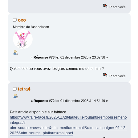
IP archivée
oxo
Membre de l'association
«
Réponse #73 le:
01 décembre 2025 à 23:02:38 »
Qu'est-ce que vous avez les gars comme mutuelle mini?
IP archivée
tetra4
«
Réponse #72 le:
01 décembre 2025 à 14:54:49 »
Petit article disponible sur fairface
https://www.faire-face.fr/2025/11/28/fauteuils-roulants-remboursement-
integral/?
utm_source=newsletter&utm_medium=email&utm_campaign=-01-12-
2025&utm_source_platform=mailpoet