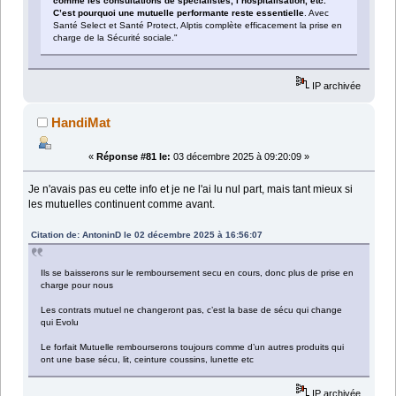
comme les consultations de spécialistes, l’hospitalisation, etc.
C’est pourquoi une mutuelle performante reste essentielle
. Avec
Santé Select et Santé Protect, Alptis complète efficacement la prise en
charge de la Sécurité sociale."
IP archivée
HandiMat
«
Réponse #81 le:
03 décembre 2025 à 09:20:09 »
Je n'avais pas eu cette info et je ne l'ai lu nul part, mais tant mieux si
les mutuelles continuent comme avant.
Citation de: AntoninD le 02 décembre 2025 à 16:56:07
Ils se baisserons sur le remboursement secu en cours, donc plus de prise en
charge pour nous
Les contrats mutuel ne changeront pas, c’est la base de sécu qui change
qui Evolu
Le forfait Mutuelle rembourserons toujours comme d’un autres produits qui
ont une base sécu, lit, ceinture coussins, lunette etc
IP archivée