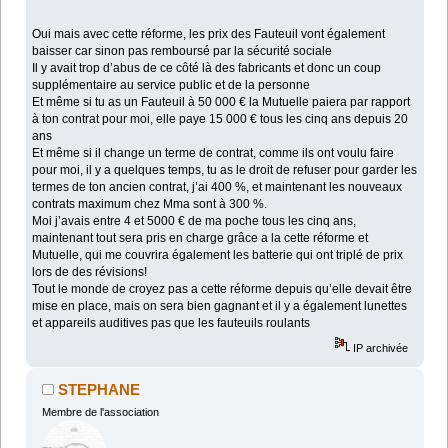
Oui mais avec cette réforme, les prix des Fauteuil vont également
baisser car sinon pas remboursé par la sécurité sociale
Il y avait trop d’abus de ce côté là des fabricants et donc un coup
supplémentaire au service public et de la personne
Et même si tu as un Fauteuil à 50 000 € la Mutuelle paiera par rapport
à ton contrat pour moi, elle paye 15 000 € tous les cinq ans depuis 20
ans
Et même si il change un terme de contrat, comme ils ont voulu faire
pour moi, il y a quelques temps, tu as le droit de refuser pour garder les
termes de ton ancien contrat, j’ai 400 %, et maintenant les nouveaux
contrats maximum chez Mma sont à 300 %.
Moi j’avais entre 4 et 5000 € de ma poche tous les cinq ans,
maintenant tout sera pris en charge grâce a la cette réforme et
Mutuelle, qui me couvrira également les batterie qui ont triplé de prix
lors de des révisions!
Tout le monde de croyez pas a cette réforme depuis qu’elle devait être
mise en place, mais on sera bien gagnant et il y a également lunettes
et appareils auditives pas que les fauteuils roulants
IP archivée
STEPHANE
Membre de l'association