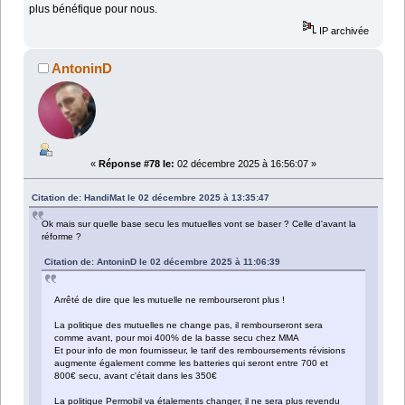
plus bénéfique pour nous.
IP archivée
AntoninD
«
Réponse #78 le:
02 décembre 2025 à 16:56:07 »
Citation de: HandiMat le 02 décembre 2025 à 13:35:47
Ok mais sur quelle base secu les mutuelles vont se baser ? Celle d'avant la
réforme ?
Citation de: AntoninD le 02 décembre 2025 à 11:06:39
Arrêté de dire que les mutuelle ne rembourseront plus !
La politique des mutuelles ne change pas, il rembourseront sera
comme avant, pour moi 400% de la basse secu chez MMA
Et pour info de mon fournisseur, le tarif des remboursements révisions
augmente également comme les batteries qui seront entre 700 et
800€ secu, avant c'était dans les 350€
La politique Permobil va étalements changer, il ne sera plus revendu