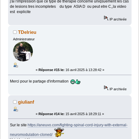
j'ai l'impression que ce type de therapie concerne uniqsuement les cas
de lesions tres incompletes du type ASIA D ou peut etre C,,la video
est explicite
IP archivée
TDelrieu
Administrateur
«
Réponse #15 le:
16 avril 2025 à 13:28:42 »
Merci pour le partage d'information
IP archivée
giulianf
«
Réponse #14 le:
15 avril 2025 à 18:29:11 »
Sur le site
https://aneuvo.com/fighting-spinal-cord-injury-with-external-
neuromodulation-cloned/