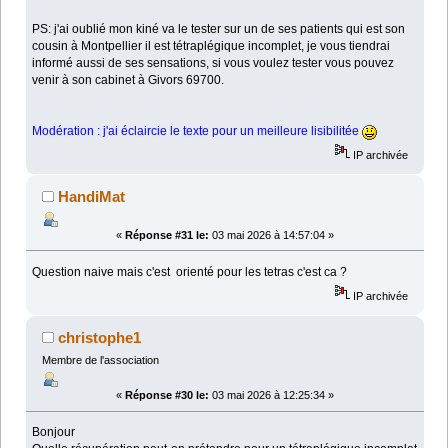
PS: j'ai oublié mon kiné va le tester sur un de ses patients qui est son
cousin à Montpellier il est tétraplégique incomplet, je vous tiendrai
informé aussi de ses sensations, si vous voulez tester vous pouvez
venir à son cabinet à Givors 69700.
Modération : j'ai éclaircie le texte pour un meilleure lisibilitée
IP archivée
HandiMat
«
Réponse #31 le:
03 mai 2026 à 14:57:04 »
Question naive mais c'est orienté pour les tetras c'est ca ?
IP archivée
christophe1
Membre de l'association
«
Réponse #30 le:
03 mai 2026 à 12:25:34 »
Bonjour