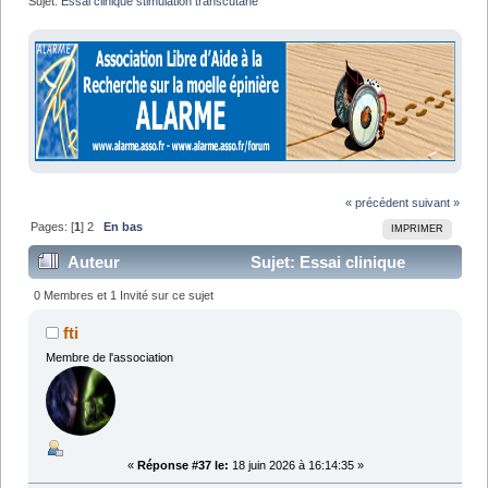
Sujet:
Essai clinique stimulation transcutane
« précédent
suivant »
Pages: [
1
]
2
En bas
IMPRIMER
Auteur
Sujet: Essai clinique
stimulation transcutane (Lu 122406 fois)
0 Membres et 1 Invité sur ce sujet
fti
Membre de l'association
«
Réponse #37 le:
18 juin 2026 à 16:14:35 »