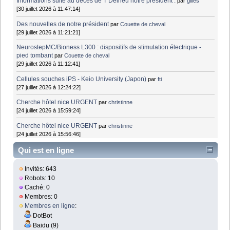
Informations suite au décès de T Delrieu notre président .
par
gilles
[30 juillet 2026 à 11:47:14]
Des nouvelles de notre président
par
Couette de cheval
[29 juillet 2026 à 11:21:21]
NeurostepMC/Bioness L300 : dispositifs de stimulation électrique -
pied tombant
par
Couette de cheval
[29 juillet 2026 à 11:12:41]
Cellules souches iPS - Keio University (Japon)
par
fti
[27 juillet 2026 à 12:24:22]
Cherche hôtel nice URGENT
par
christinne
[24 juillet 2026 à 15:59:24]
Cherche hôtel nice URGENT
par
christinne
[24 juillet 2026 à 15:56:46]
Qui est en ligne
Invités: 643
Robots: 10
Caché: 0
Membres: 0
Membres en ligne
:
DotBot
Baidu (9)