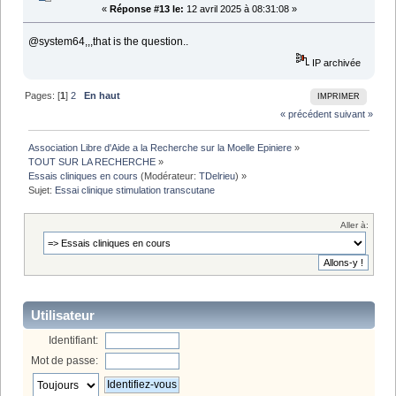
«
Réponse #13 le:
12 avril 2025 à 08:31:08 »
@system64,,,that is the question..
IP archivée
Pages: [
1
]
2
En haut
IMPRIMER
« précédent
suivant »
Association Libre d'Aide a la Recherche sur la Moelle Epiniere
»
TOUT SUR LA RECHERCHE
»
Essais cliniques en cours
(Modérateur:
TDelrieu
) »
Sujet:
Essai clinique stimulation transcutane
Aller à:
Utilisateur
Identifiant:
Mot de passe: