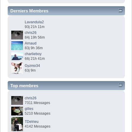
Derniers Membres
Lavandula2
93j 21h 11m
chris26
84j 19h 56m
Arnaud
83j 9h 36m
charlieboy
66j 21h 41m
Gyzmo34
63j 9m
Top membres
chris26
7311 Messages
gilles
5210 Messages
TDelrieu
4142 Messages