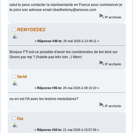
salut tu peux contacter la représentante en France pour commencer je
te joins son adresse email nbarthelemy@aneuvo.com
IP archivée
REMYDEDEZ
«
Réponse #36 le:
26 mai 2026 à 13:48:11 »
Bonjour FTI est-ce possible d'avoir les coordonnées de ton kiné sur
Givors par mp ? j'habite pas trés loin ;-) Merci
IP archivée
farid
«
Réponse #35 le:
26 mai 2026 à 08:10:20 »
ou en est l'IA avec les lesions medullaires?
IP archivée
Isa
«
Réponse #34 le:
21 mai 2026 à 19:57:06 »