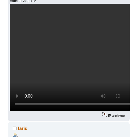
Voici la vidéo ->
IP archivée
farid