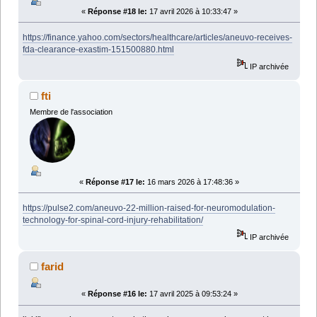
«
Réponse #18 le:
17 avril 2026 à 10:33:47 »
https://finance.yahoo.com/sectors/healthcare/articles/aneuvo-receives-
fda-clearance-exastim-151500880.html
IP archivée
fti
Membre de l'association
«
Réponse #17 le:
16 mars 2026 à 17:48:36 »
https://pulse2.com/aneuvo-22-million-raised-for-neuromodulation-
technology-for-spinal-cord-injury-rehabilitation/
IP archivée
farid
«
Réponse #16 le:
17 avril 2025 à 09:53:24 »