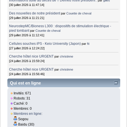
Informations suite au décès de T Delrieu notre président .
par
gilles
[30 juillet 2026 à 11:47:14]
Des nouvelles de notre président
par
Couette de cheval
[29 juillet 2026 à 11:21:21]
NeurostepMC/Bioness L300 : dispositifs de stimulation électrique -
pied tombant
par
Couette de cheval
[29 juillet 2026 à 11:12:41]
Cellules souches iPS - Keio University (Japon)
par
fti
[27 juillet 2026 à 12:24:22]
Cherche hôtel nice URGENT
par
christinne
[24 juillet 2026 à 15:59:24]
Cherche hôtel nice URGENT
par
christinne
[24 juillet 2026 à 15:56:46]
Qui est en ligne
Invités: 671
Robots: 31
Caché: 0
Membres: 0
Membres en ligne
:
Sogou
Baidu (30)