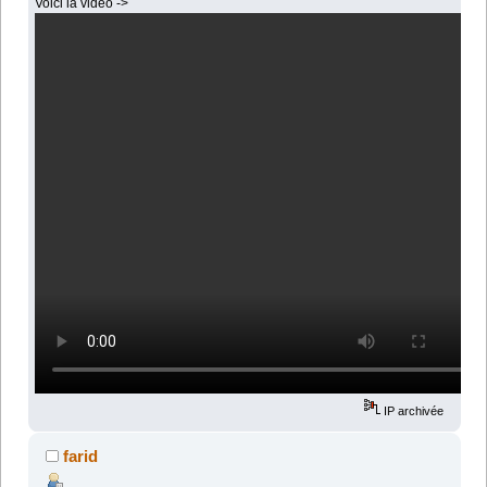
Voici la vidéo ->
IP archivée
farid