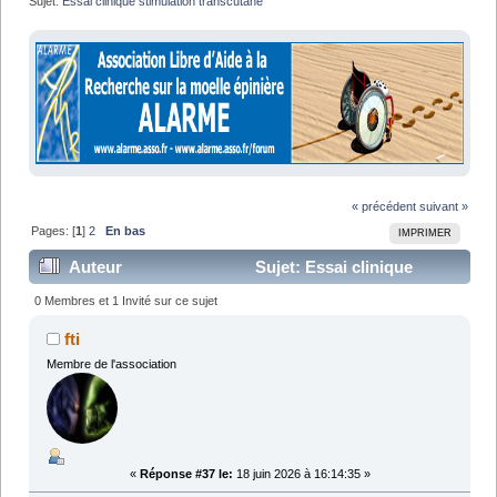
Sujet:
Essai clinique stimulation transcutane
« précédent
suivant »
Pages: [
1
]
2
En bas
IMPRIMER
Auteur
Sujet: Essai clinique
stimulation transcutane (Lu 122565 fois)
0 Membres et 1 Invité sur ce sujet
fti
Membre de l'association
«
Réponse #37 le:
18 juin 2026 à 16:14:35 »