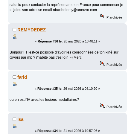
salut tu peux contacter la représentante en France pour commencer je
te joins son adresse email nbarthelemy@aneuvo.com
IP archivée
REMYDEDEZ
«
Réponse #36 le:
26 mai 2026 à 13:48:11 »
Bonjour FTI est-ce possible d'avoir les coordonnées de ton kiné sur
Givors par mp ? j'habite pas trés loin ;-) Merci
IP archivée
farid
«
Réponse #35 le:
26 mai 2026 à 08:10:20 »
ou en est l'IA avec les lesions medullaires?
IP archivée
Isa
«
Réponse #34 le:
21 mai 2026 à 19:57:06 »