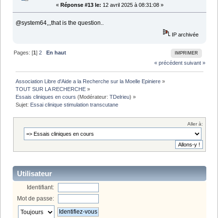
«
Réponse #13 le:
12 avril 2025 à 08:31:08 »
@system64,,,that is the question..
IP archivée
Pages: [
1
]
2
En haut
IMPRIMER
« précédent
suivant »
Association Libre d'Aide a la Recherche sur la Moelle Epiniere
»
TOUT SUR LA RECHERCHE
»
Essais cliniques en cours
(Modérateur:
TDelrieu
) »
Sujet:
Essai clinique stimulation transcutane
Aller à:
Utilisateur
Identifiant:
Mot de passe: