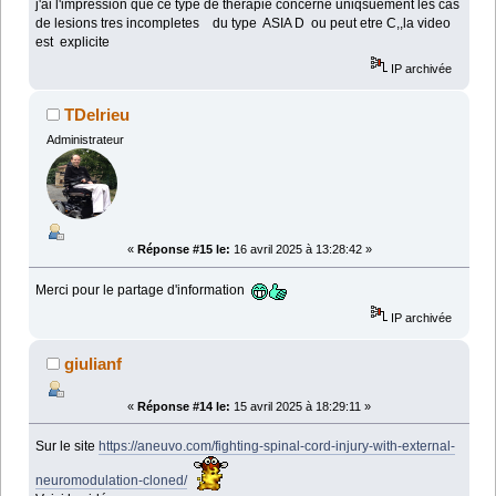
j'ai l'impression que ce type de therapie concerne uniqsuement les cas
de lesions tres incompletes du type ASIA D ou peut etre C,,la video
est explicite
IP archivée
TDelrieu
Administrateur
«
Réponse #15 le:
16 avril 2025 à 13:28:42 »
Merci pour le partage d'information
IP archivée
giulianf
«
Réponse #14 le:
15 avril 2025 à 18:29:11 »
Sur le site
https://aneuvo.com/fighting-spinal-cord-injury-with-external-
neuromodulation-cloned/