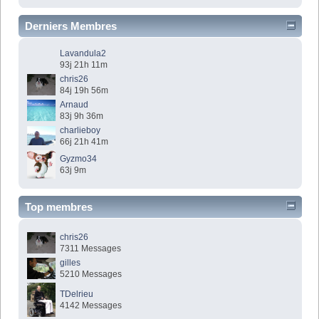
Derniers Membres
Lavandula2
93j 21h 11m
chris26
84j 19h 56m
Arnaud
83j 9h 36m
charlieboy
66j 21h 41m
Gyzmo34
63j 9m
Top membres
chris26
7311 Messages
gilles
5210 Messages
TDelrieu
4142 Messages