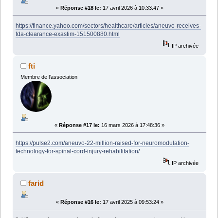
«
Réponse #18 le:
17 avril 2026 à 10:33:47 »
https://finance.yahoo.com/sectors/healthcare/articles/aneuvo-receives-
fda-clearance-exastim-151500880.html
IP archivée
fti
Membre de l'association
«
Réponse #17 le:
16 mars 2026 à 17:48:36 »
https://pulse2.com/aneuvo-22-million-raised-for-neuromodulation-
technology-for-spinal-cord-injury-rehabilitation/
IP archivée
farid
«
Réponse #16 le:
17 avril 2025 à 09:53:24 »