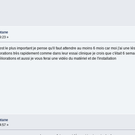
utane
9:23 »
st le plus important je pense qu'il faut attendre au moins 6 mois car moi j'ai une l
iorations très rapidement comme dans leur essai clinique je crois que c'était 6 se
iorations et aussi je vous ferai une vidéo du matériel et de l'installation
utane
4:57 »