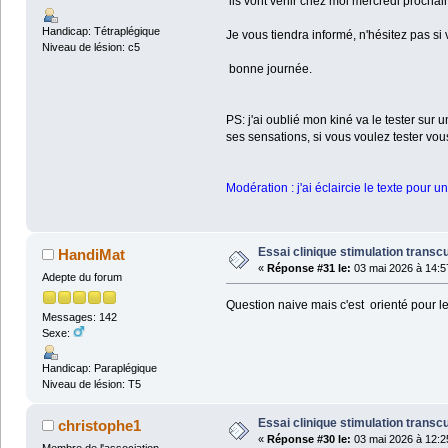
ils vont venir chez moi mercredi prochai
Handicap: Tétraplégique
Je vous tiendra informé, n'hésitez pas si
Niveau de lésion: c5
bonne journée.
PS: j'ai oublié mon kiné va le tester sur 
ses sensations, si vous voulez tester vo
Modération : j'ai éclaircie le texte pour un
Essai clinique stimulation transc
HandiMat
«
Réponse #31 le:
03 mai 2026 à 14:5
Adepte du forum
Question naive mais c'est orienté pour les
Messages: 142
Sexe:
Handicap: Paraplégique
Niveau de lésion: T5
Essai clinique stimulation transc
christophe1
«
Réponse #30 le:
03 mai 2026 à 12:2
Membre de l'association