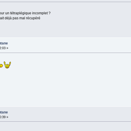
our un tétraplégique incomplet ?
avait déjà pas mal récupéré
utane
2:03 »
utane
0:39 »