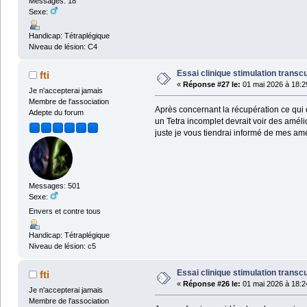
Messages: 18
Sexe:
Handicap: Tétraplégique
Niveau de lésion: C4
Essai clinique stimulation transc
fti
«
Réponse #27 le:
01 mai 2026 à 18:2
Je n'accepterai jamais
Membre de l'association
Après concernant la récupération ce qui e
Adepte du forum
un Tetra incomplet devrait voir des amél
juste je vous tiendrai informé de mes amél
Messages: 501
Sexe:
Envers et contre tous
Handicap: Tétraplégique
Niveau de lésion: c5
Essai clinique stimulation transc
fti
«
Réponse #26 le:
01 mai 2026 à 18:2
Je n'accepterai jamais
Membre de l'association