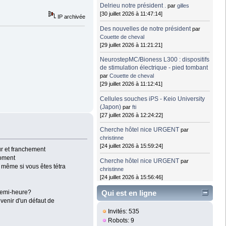
Delrieu notre président .
par
gilles
[30 juillet 2026 à 11:47:14]
IP archivée
Des nouvelles de notre président
par
Couette de cheval
[29 juillet 2026 à 11:21:21]
NeurostepMC/Bioness L300 : dispositifs
de stimulation électrique - pied tombant
par
Couette de cheval
[29 juillet 2026 à 11:12:41]
Cellules souches iPS - Keio University
(Japon)
par
fti
[27 juillet 2026 à 12:24:22]
Cherche hôtel nice URGENT
par
christinne
[24 juillet 2026 à 15:59:24]
ur et franchement
moment
Cherche hôtel nice URGENT
par
 même si vous êtes tétra
christinne
[24 juillet 2026 à 15:56:46]
Qui est en ligne
 demi-heure?
venir d'un défaut de
Invités: 535
Robots: 9