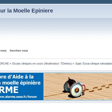
ur la Moelle Epiniere
z-vous
Inscrivez-vous
HERCHE
»
Essais cliniques en cours
(Modérateur:
TDelrieu
) »
Sujet:
Essai clinique stimulati