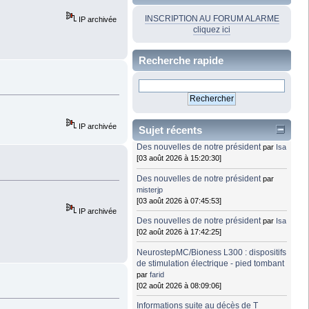
INSCRIPTION AU FORUM ALARME
IP archivée
cliquez ici
Recherche rapide
IP archivée
Sujet récents
Des nouvelles de notre président
par
Isa
[03 août 2026 à 15:20:30]
Des nouvelles de notre président
par
misterjp
[03 août 2026 à 07:45:53]
IP archivée
Des nouvelles de notre président
par
Isa
[02 août 2026 à 17:42:25]
NeurostepMC/Bioness L300 : dispositifs
de stimulation électrique - pied tombant
par
farid
[02 août 2026 à 08:09:06]
Informations suite au décès de T