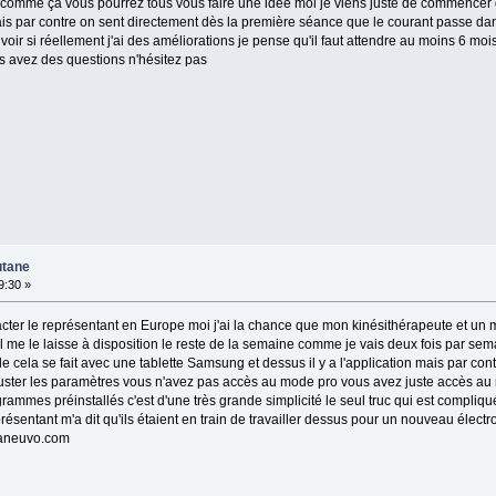
 comme ça vous pourrez tous vous faire une idée moi je viens juste de commencer 
mais par contre on sent directement dès la première séance que le courant passe dans
ir si réellement j'ai des améliorations je pense qu'il faut attendre au moins 6 moi
s avez des questions n'hésitez pas
utane
9:30 »
cter le représentant en Europe moi j'ai la chance que mon kinésithérapeute et un 
s il me le laisse à disposition le reste de la semaine comme je vais deux fois par s
mple cela se fait avec une tablette Samsung et dessus il y a l'application mais par co
ajuster les paramètres vous n'avez pas accès au mode pro vous avez juste accès au
rammes préinstallés c'est d'une très grande simplicité le seul truc qui est compliqué
ésentant m'a dit qu'ils étaient en train de travailler dessus pour un nouveau électr
@aneuvo.com