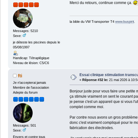
Merci du retours, continue comme ça.
la bible du VW Transporter T4
www.buspirit
.
Messages: 5210
Sexe:
je déteste les piscines depuis le
05/08/1997
Handicap: Tétraplégique
Niveau de lésion: C5/C6
Essai clinique stimulation transc
fti
«
Réponse #32 le:
21 mai 2026 à 10:5
Je n'accepterai jamais
Membre de l'association
Bonjour juste pour vous faire une petite 
Adepte du forum
ça stimule vraiment on sent le courant pa
je pense c'est un appareil que si vous l'
complet comme moi.
Par contre nous avons un gros problème l
donc c'est vraiment compliqué pour le mo
Messages: 501
fabrication des électrodes.
Sexe:
Envers et contre tous