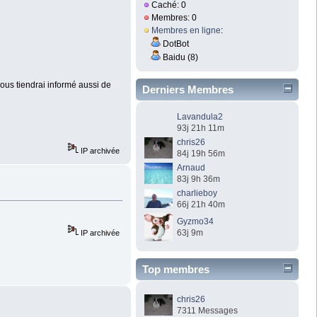
Caché: 0
Membres: 0
Membres en ligne
:
DotBot
Baidu (8)
 vous tiendrai informé aussi de
Derniers Membres
Lavandula2
93j 21h 11m
chris26
IP archivée
84j 19h 56m
Arnaud
83j 9h 36m
charlieboy
66j 21h 40m
Gyzmo34
63j 9m
IP archivée
Top membres
chris26
7311 Messages