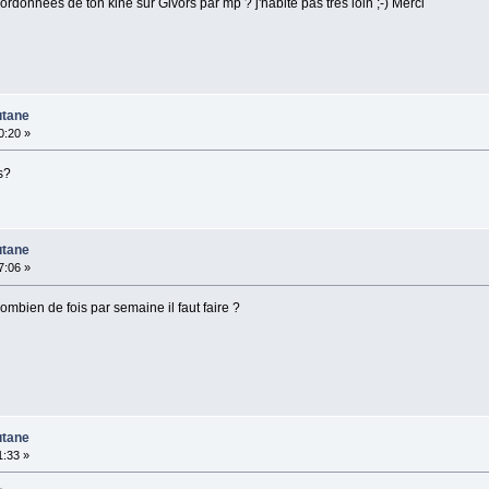
ordonnées de ton kiné sur Givors par mp ? j'habite pas trés loin ;-) Merci
utane
0:20 »
s?
utane
7:06 »
bien de fois par semaine il faut faire ?
utane
1:33 »