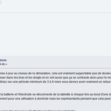
utane
4:46 »
mise à jour au niveau de la stimulation, cela est vraiment supportable pas de doule
sser dans les bras et les doigts et on voit aussi que ça se contracte alors pour le 
utilisez sur une période minimum de 3 à 6 mois vous devrez avoir vraiment un retour
a batterie et l'électrode se déconnecte de la tablette à chaque fois au bout d'une
ment pour une utilisation à domicile mais les représentants pensent que cela peut 