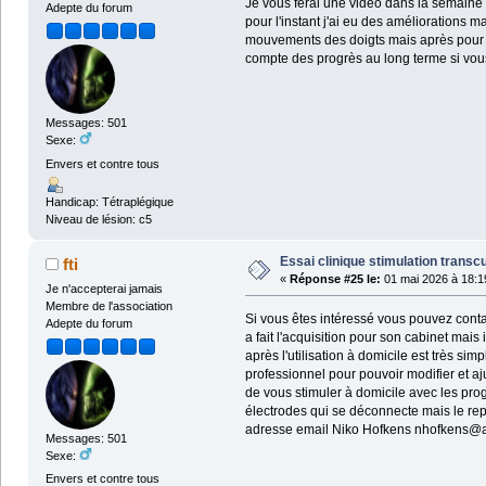
Je vous ferai une vidéo dans la semaine
Adepte du forum
pour l'instant j'ai eu des améliorations 
mouvements des doigts mais après pour vo
compte des progrès au long terme si vou
Messages: 501
Sexe:
Envers et contre tous
Handicap: Tétraplégique
Niveau de lésion: c5
Essai clinique stimulation transc
fti
«
Réponse #25 le:
01 mai 2026 à 18:1
Je n'accepterai jamais
Membre de l'association
Si vous êtes intéressé vous pouvez conta
Adepte du forum
a fait l'acquisition pour son cabinet mai
après l'utilisation à domicile est très si
professionnel pour pouvoir modifier et 
de vous stimuler à domicile avec les prog
électrodes qui se déconnecte mais le repr
adresse email Niko Hofkens nhofkens
Messages: 501
Sexe:
Envers et contre tous