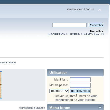
alarme.asso.fr/forum
Nouvelles:
INSCRIPTION AU FORUM ALARME cliquez ici
on transcutane
Utilisateur
Identifiant:
Mot de passe:
Bienvenue,
Invité
. Merci de
vous
connecter
ou de
vous inscrire
.
Menu forum
« précédent
suivant »