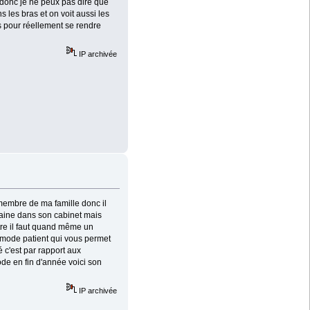
donc je ne peux pas dire que
 les bras et on voit aussi les
s pour réellement se rendre
IP archivée
membre de ma famille donc il
emaine dans son cabinet mais
ntre il faut quand même un
 mode patient qui vous permet
 c'est par rapport aux
ode en fin d'année voici son
IP archivée