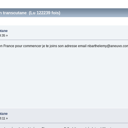
on transcutane (Lu 122239 fois)
utane
4:35 »
te en France pour commencer je te joins son adresse email nbarthelemy@aneuvo.co
utane
8:11 »