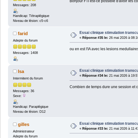
Bonjour FTI est-ce possible d'avoir les co
Messages: 208
Handicap: Tétraplégique
Niveau de lésion: c5-c6
Essai clinique stimulation transc
farid
«
Réponse #35 le:
26 mai 2026 à 08:1
Adepte du forum
ou en est l'IA avec les lesions medullaire
Messages: 1408
Essai clinique stimulation transc
Isa
«
Réponse #34 le:
21 mai 2026 à 19:5
Intermitent du forum
Combien de temps dure une session et com
Messages: 36
Sexe:
Handicap: Paraplégique
Niveau de lésion: D12
Essai clinique stimulation transc
gilles
«
Réponse #33 le:
21 mai 2026 à 11:4
Administrateur
Adepte du forum