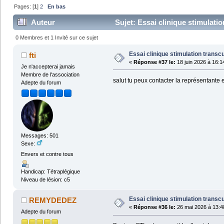
Pages: [
1
]
2
En bas
Auteur
Sujet: Essai clinique stimulati
0 Membres et 1 Invité sur ce sujet
Essai clinique stimulation transc
fti
«
Réponse #37 le:
18 juin 2026 à 16:1
Je n'accepterai jamais
Membre de l'association
salut tu peux contacter la représentan
Adepte du forum
Messages: 501
Sexe:
Envers et contre tous
Handicap: Tétraplégique
Niveau de lésion: c5
Essai clinique stimulation transc
REMYDEDEZ
«
Réponse #36 le:
26 mai 2026 à 13:4
Adepte du forum