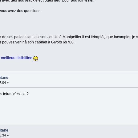
n avec des nouveaux électrodes neuf pour pouvoir tester.
 vous avez des questions.
un de ses patients qui est son cousin à Montpellier il est tétraplégique incomplet, je
us pouvez venir à son cabinet à Givors 69700.
 meilleure lisibilitée
utane
7:04 »
 tetras c'est ca ?
utane
5:34 »