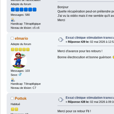
Adepte du forum
Bonjour
Quelle récupération peut-on prétendre p
Messages: 580
J'ai vu la vidéo mais il me semble qu'il 
Merci
Handicap: Tétraplégique
Niveau de lésion: c5 c6
Essai clinique stimulation transc
elmario
«
Réponse #29 le:
02 mai 2026 à 12:5
Adepte du forum
Merci d'avance pour tes retours !
Bonne électrocution et bonne guérison
Messages: 103
Sexe:
Handicap: Tétraplégique
Niveau de lésion: C7
Essai clinique stimulation transc
Pottok
«
Réponse #28 le:
02 mai 2026 à 09:1
Habitué
Merci pour ce retour Fti !